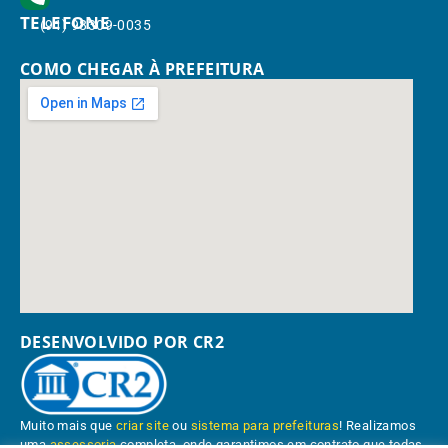
TELEFONE
(91) 98309-0035
COMO CHEGAR À PREFEITURA
DESENVOLVIDO POR CR2
Muito mais que
criar site
ou
sistema para prefeituras
! Realizamos
uma
assessoria
completa, onde garantimos em contrato que todas