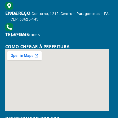
ENDEREÇO
End.: Av. do Contorno, 1212, Centro – Paragominas – PA,
CEP: 68625-445
TELEFONE
(91) 98309-0035
COMO CHEGAR À PREFEITURA