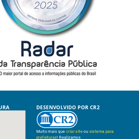
TURA
DESENVOLVIDO POR CR2
Muito mais que
criar site
ou
sistema para
prefeituras
! Realizamos