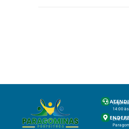
ATEND
Segunda 
14:00 às
ENDER
End.: Av
Paragom