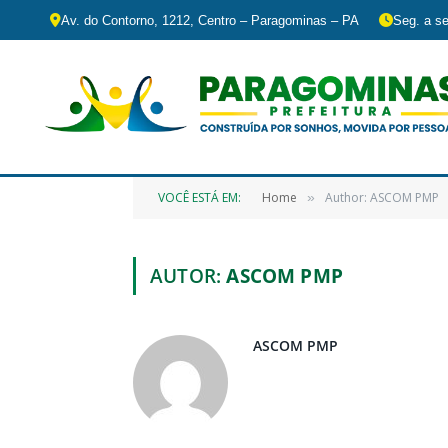
Av. do Contorno, 1212, Centro – Paragominas – PA
Seg. a se
VOCÊ ESTÁ EM:
Home
Author: ASCOM PMP
»
AUTOR:
ASCOM PMP
ASCOM PMP