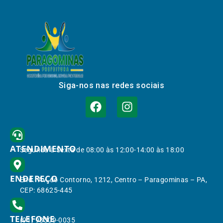
Siga-nos nas redes sociais
ATENDIMENTO
Segunda à Sexta de 08:00 às 12:00-14:00 às 18:00
ENDEREÇO
End.: Av. do Contorno, 1212, Centro – Paragominas – PA,
CEP: 68625-445
TELEFONE
(91) 98309-0035