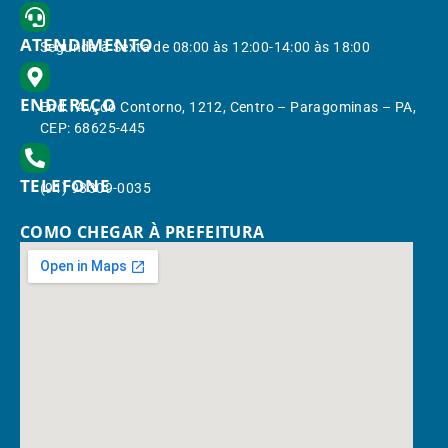
ATENDIMENTO
Segunda à Sexta de 08:00 às 12:00-14:00 às 18:00
ENDEREÇO
End.: Av. do Contorno, 1212, Centro – Paragominas – PA,
CEP: 68625-445
TELEFONE
(91) 98309-0035
COMO CHEGAR À PREFEITURA