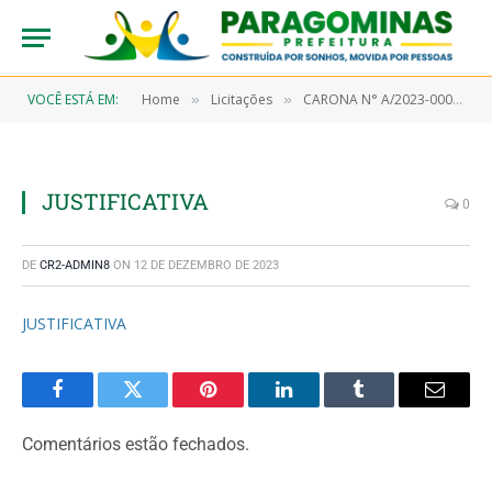
VOCÊ ESTÁ EM:
Home
Licitações
CARONA N° A/2023-00003 (AQUISIÇÃO DE MATERIAIS DE CONSUMO PARA MANUTENÇÃO DOS BENS IMÓVEIS UTILIZADOS PELA SECRETARIA MUNICIPAL DE SAÚDE, CONFORME ADESÃO A ATA DE REGISTRO DE PREÇOS 1717/2022, PREGÃO ELETRÔNICO N° 9/2021-00057-SRP)
»
»
JUSTIFICATIVA
0
DE
CR2-ADMIN8
ON
12 DE DEZEMBRO DE 2023
JUSTIFICATIVA
Facebook
Twitter
Pinterest
LinkedIn
Tumblr
Email
Comentários estão fechados.