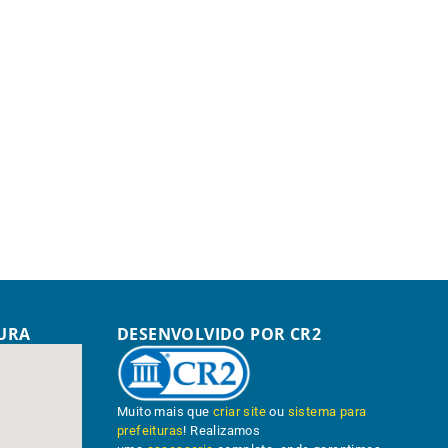
TURA
DESENVOLVIDO POR CR2
Muito mais que
criar site
ou
sistema para
prefeituras
! Realizamos