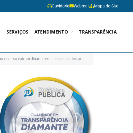
Ouvidoria
Webmail
Mapa do Site
SERVIÇOS
ATENDIMENTO
TRANSPARÊNCIA
eríodo de 01 de janeiro de 1997 a 31 de dezembro de 2006 no Município de Paragominas)