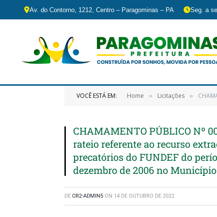
Av. do Contorno, 1212, Centro – Paragominas – PA
Seg. a se
VOCÊ ESTÁ EM:
Home
Licitações
CHAMAMENTO 
»
»
CHAMAMENTO PÚBLICO Nº 004/20
rateio referente ao recurso ext
precatórios do FUNDEF do períod
dezembro de 2006 no Município
DE
CR2-ADMIN5
ON
14 DE OUTUBRO DE 2022