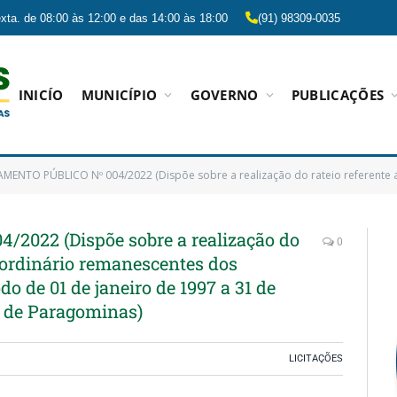
xta. de 08:00 às 12:00 e das 14:00 às 18:00
(91) 98309-0035
INICÍO
MUNICÍPIO
GOVERNO
PUBLICAÇÕES
PÚBLICO Nº 004/2022 (Dispõe sobre a realização do rateio referente ao recurso extraordinário remanescentes dos precatórios do FUNDEF do p
22 (Dispõe sobre a realização do
0
raordinário remanescentes dos
o de 01 de janeiro de 1997 a 31 de
 de Paragominas)
LICITAÇÕES