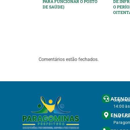
PARA FUNCIONAR O POSTO
DE INF
DE SAÚDE)
O PERÍO
OITENTA
Comentários estão fechados.
ATEND
Segunda 
14:00 às
ENDER
End.: Av
Paragom