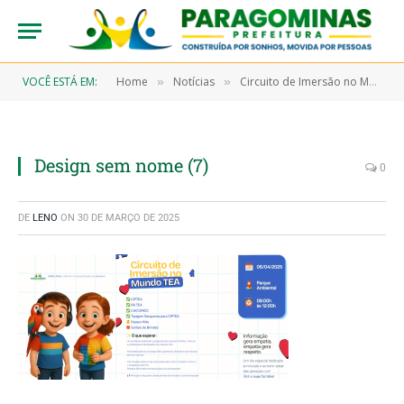
VOCÊ ESTÁ EM:
Home
Notícias
Circuito de Imersão no Mundo TEA acontecerá em Paragominas
»
»
Design sem nome (7)
0
DE
LENO
ON
30 DE MARÇO DE 2025