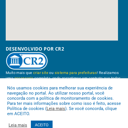
DESENVOLVIDO POR CR2
Muito mais que
criar site
ou
sistema para prefeituras
! Realizamos
uma
assessoria
completa, onde garantimos em contrato que todas
as exigências das
leis de transparência pública
serão atendidas.
Nós usamos cookies para melhorar sua experiência de
navegação no portal. Ao utilizar nosso portal, você
Conheça o
PNTP
e o
Radar da Transparência Pública
concorda com a política de monitoramento de cookies.
Para ter mais informações sobre como isso é feito, acesse
Política de cookies (
Leia mais
). Se você concorda, clique
em ACEITO.
Prefeitura Municipal de Paragominas.
Todos os direitos reservados a
Leia mais
ACEITO