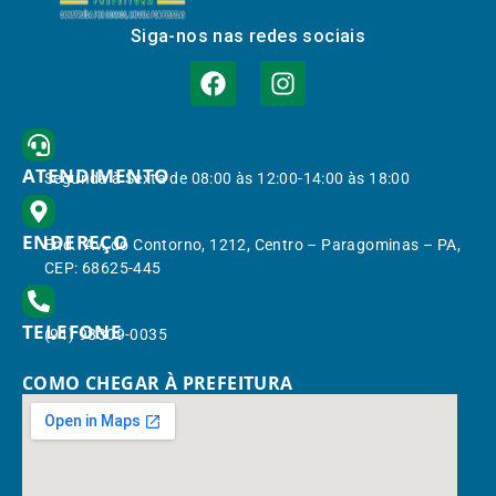
Siga-nos nas redes sociais
ATENDIMENTO
Segunda à Sexta de 08:00 às 12:00-14:00 às 18:00
ENDEREÇO
End.: Av. do Contorno, 1212, Centro – Paragominas – PA,
CEP: 68625-445
TELEFONE
(91) 98309-0035
COMO CHEGAR À PREFEITURA