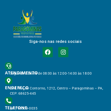
Siga-nos nas redes sociais
ATENDIMENTO
Segunda à Sexta de 08:00 às 12:00-14:00 às 18:00
ENDEREÇO
End.: Av. do Contorno, 1212, Centro – Paragominas – PA,
CEP: 68625-445
TELEFONE
(91) 98309-0035