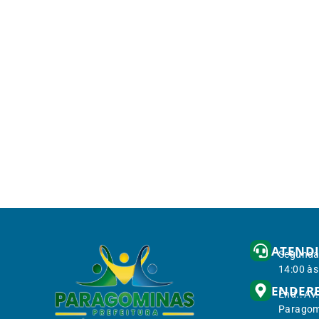
ATEND
Segunda 
14:00 às
ENDER
End.: Av
Paragom