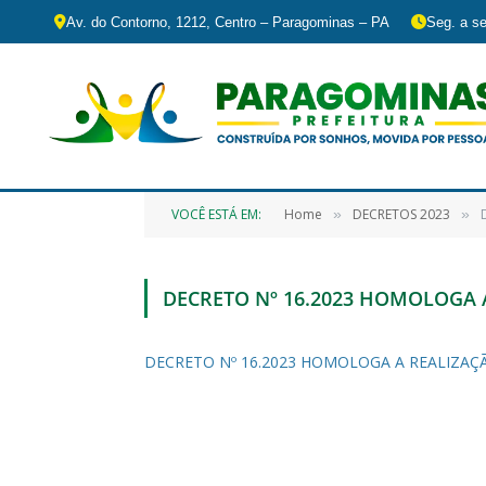
Av. do Contorno, 1212, Centro – Paragominas – PA
Seg. a se
VOCÊ ESTÁ EM:
Home
DECRETOS 2023
»
»
DECRETO Nº 16.2023 HOMOLOGA 
DECRETO Nº 16.2023 HOMOLOGA A REALIZAÇ