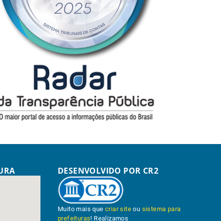
TURA
DESENVOLVIDO POR CR2
Muito mais que
criar site
ou
sistema para
prefeituras
! Realizamos