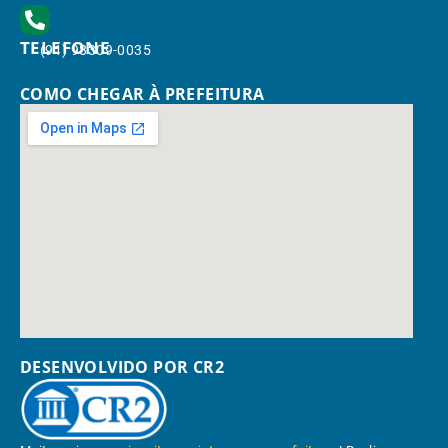
TELEFONE
(91) 98309-0035
COMO CHEGAR À PREFEITURA
DESENVOLVIDO POR CR2