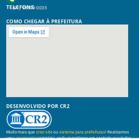
TELEFONE
(91) 98309-0035
COMO CHEGAR À PREFEITURA
DESENVOLVIDO POR CR2
Muito mais que
criar site
ou
sistema para prefeituras
! Realizamos
uma
assessoria
completa, onde garantimos em contrato que todas