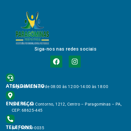
Siga-nos nas redes sociais
ATENDIMENTO
Segunda à Sexta de 08:00 às 12:00-14:00 às 18:00
ENDEREÇO
End.: Av. do Contorno, 1212, Centro – Paragominas – PA,
CEP: 68625-445
TELEFONE
(91) 98309-0035