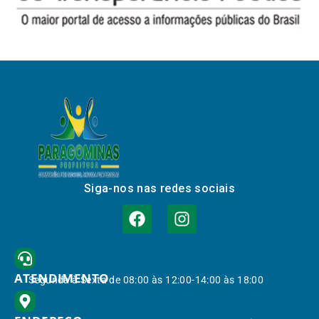
Siga-nos nas redes sociais
ATENDIMENTO
Segunda à Sexta de 08:00 às 12:00-14:00 às 18:00