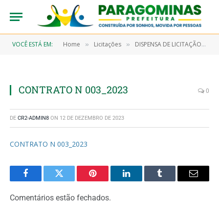
VOCÊ ESTÁ EM:
Home
Licitações
DISPENSA DE LICITAÇÃO N° 7/2022-00059 (AQUISIÇÃO DE GÊNEROS ALIMENTÍCIOS E GÁS ENGARRAFADO OBJETIVANDO ATENDER A SECRETARIA MUNICIPAL DE SAÚDE E SEUS PROGRAMAS, HOSPITAL MUNICIPAL E UNIDADE DE PRONTO ATENDIMENTO)
»
»
CONTRATO N 003_2023
0
DE
CR2-ADMIN8
ON
12 DE DEZEMBRO DE 2023
CONTRATO N 003_2023
Facebook
Twitter
Pinterest
LinkedIn
Tumblr
Email
Comentários estão fechados.