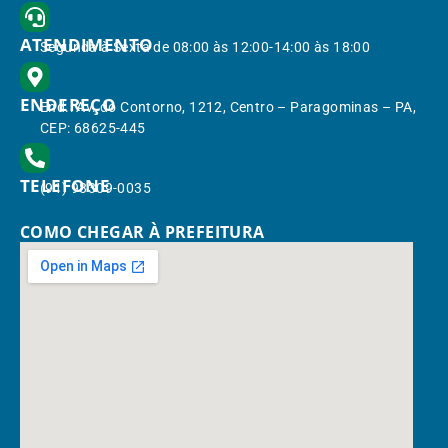
ATENDIMENTO
Segunda à Sexta de 08:00 às 12:00-14:00 às 18:00
ENDEREÇO
End.: Av. do Contorno, 1212, Centro – Paragominas – PA,
CEP: 68625-445
TELEFONE
(91) 98309-0035
COMO CHEGAR À PREFEITURA