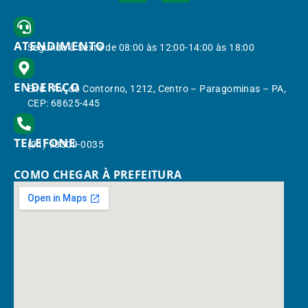
ATENDIMENTO
Segunda à Sexta de 08:00 às 12:00-14:00 às 18:00
ENDEREÇO
End.: Av. do Contorno, 1212, Centro – Paragominas – PA,
CEP: 68625-445
TELEFONE
(91) 98309-0035
COMO CHEGAR À PREFEITURA