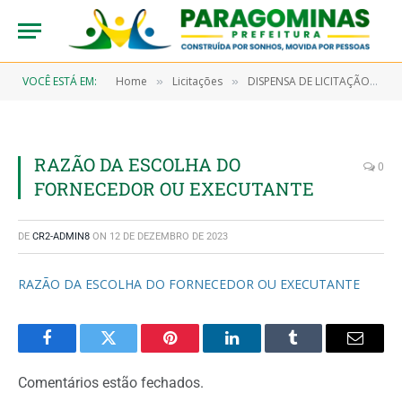
VOCÊ ESTÁ EM:
Home
Licitações
DISPENSA DE LICITAÇÃO N° 7/2022-00063 (LOCAÇÃO DE UM IMÓVEL, MEDINDO 425,75M², LOCALIZADO NA RUA MARIA ANGÉLICA DANTAS, N°. 65 – BAIRRO: PROMISSÃO I, ONDE FUNCIONARÁ CER – CENTRO ESPECIALIZADO EM REABILITAÇÃO)
»
»
RAZÃO DA ESCOLHA DO
0
FORNECEDOR OU EXECUTANTE
DE
CR2-ADMIN8
ON
12 DE DEZEMBRO DE 2023
RAZÃO DA ESCOLHA DO FORNECEDOR OU EXECUTANTE
Facebook
Twitter
Pinterest
LinkedIn
Tumblr
Email
Comentários estão fechados.