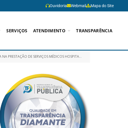
Ouvidoria
Webmail
Mapa do Site
SERVIÇOS
ATENDIMENTO
TRANSPARÊNCIA
DADOS INTERMEDIÁRIO NEONATAL (UCI NEO) DO HOSPITAL MUNICIPAL DE PARAGOMINAS – HMP)