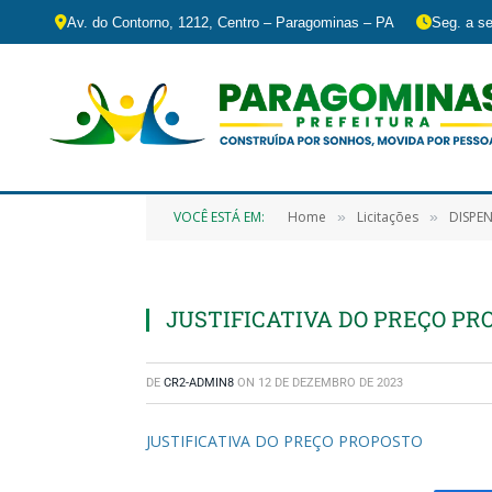
Av. do Contorno, 1212, Centro – Paragominas – PA
Seg. a se
VOCÊ ESTÁ EM:
Home
Licitações
DISPENSA DE
»
»
JUSTIFICATIVA DO PREÇO PR
DE
CR2-ADMIN8
ON
12 DE DEZEMBRO DE 2023
JUSTIFICATIVA DO PREÇO PROPOSTO