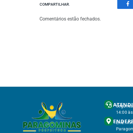
COMPARTILHAR.
Fa
Comentários estão fechados.
ATEND
Segunda 
14:00 às
ENDER
End.: Av
Paragom