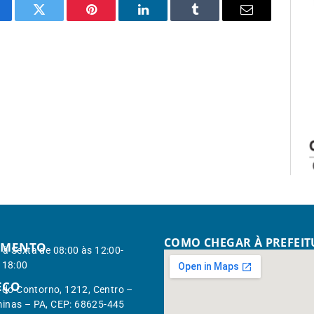
cebook
Twitter
Pinterest
LinkedIn
Tumblr
Email
COMO CHEGAR À PREFEI
IMENTO
à Sexta de 08:00 às 12:00-
 18:00
EÇO
. do Contorno, 1212, Centro –
inas – PA, CEP: 68625-445