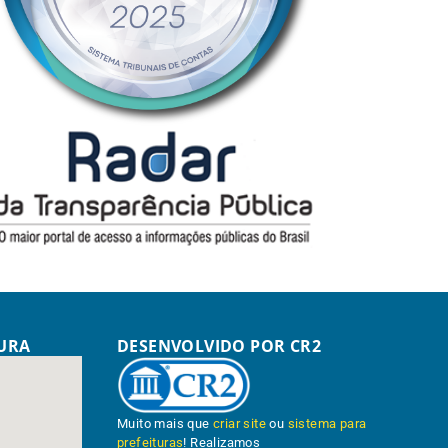
TURA
DESENVOLVIDO POR CR2
Muito mais que
criar site
ou
sistema para
prefeituras
! Realizamos