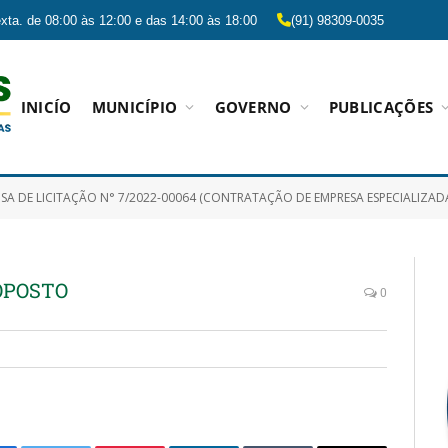
xta. de 08:00 às 12:00 e das 14:00 às 18:00
(91) 98309-0035
INICÍO
MUNICÍPIO
GOVERNO
PUBLICAÇÕES
 LICITAÇÃO N° 7/2022-00064 (CONTRATAÇÃO DE EMPRESA ESPECIALIZADA NA PRESTAÇÃO DE SERVIÇOS MÉDICOS HOSPITALARES PARA A UNIDADE DE CUI
OPOSTO
0