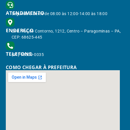
ATENDIMENTO
Segunda à Sexta de 08:00 às 12:00-14:00 às 18:00
ENDEREÇO
End.: Av. do Contorno, 1212, Centro – Paragominas – PA,
CEP: 68625-445
TELEFONE
(91) 98309-0035
COMO CHEGAR À PREFEITURA