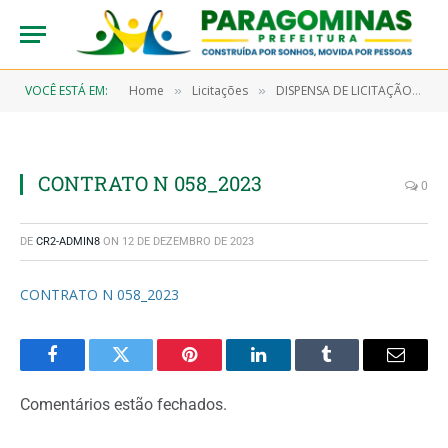
VOCÊ ESTÁ EM:
Home
Licitações
DISPENSA DE LICITAÇÃO N° 7/2022-00065 (AQUISIÇÃO DE MATERIAL FARAMACOLÓGICO OBJETIVANDO ATENDER A SECRETARIA MUNICIPAL DE SAÚDE E SEUS PROGRAMAS)
»
»
CONTRATO N 058_2023
0
DE
CR2-ADMIN8
ON
12 DE DEZEMBRO DE 2023
CONTRATO N 058_2023
Facebook
Twitter
Pinterest
LinkedIn
Tumblr
Email
Comentários estão fechados.