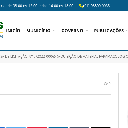
xta. de 08:00 às 12:00 e das 14:00 às 18:00
(91) 98309-0035
INICÍO
MUNICÍPIO
GOVERNO
PUBLICAÇÕES
A DE LICITAÇÃO N° 7/2022-00065 (AQUISIÇÃO DE MATERIAL FARAMACOLÓGICO OBJETIVANDO ATEN
0