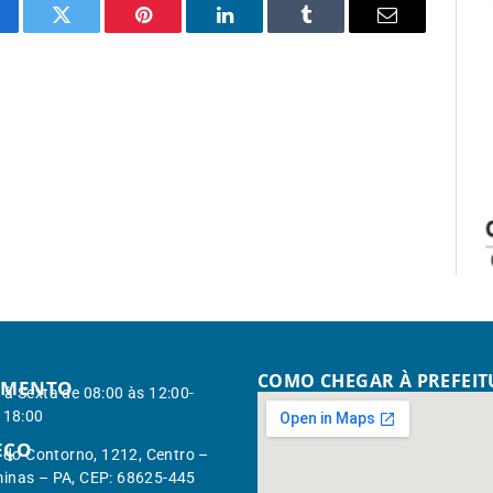
cebook
Twitter
Pinterest
LinkedIn
Tumblr
Email
COMO CHEGAR À PREFEI
IMENTO
à Sexta de 08:00 às 12:00-
 18:00
EÇO
. do Contorno, 1212, Centro –
inas – PA, CEP: 68625-445