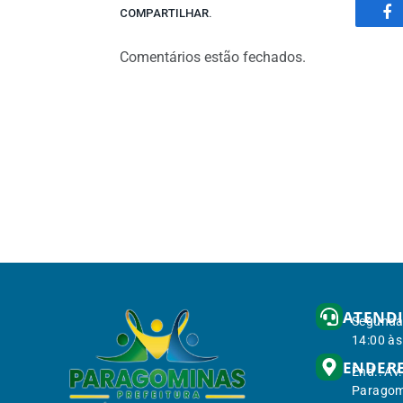
COMPARTILHAR.
Fa
Comentários estão fechados.
ATEND
Segunda 
14:00 às
ENDER
End.: Av
Paragom