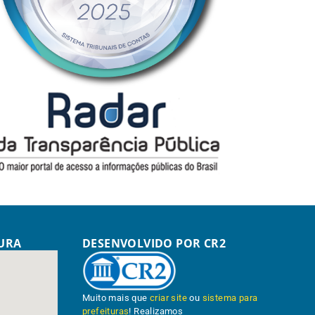
TURA
DESENVOLVIDO POR CR2
Muito mais que
criar site
ou
sistema para
prefeituras
! Realizamos