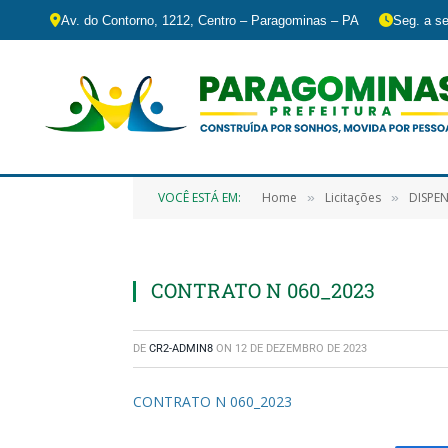
Av. do Contorno, 1212, Centro – Paragominas – PA
Seg. a se
VOCÊ ESTÁ EM:
Home
Licitações
DISPENS
»
»
CONTRATO N 060_2023
DE
CR2-ADMIN8
ON
12 DE DEZEMBRO DE 2023
CONTRATO N 060_2023