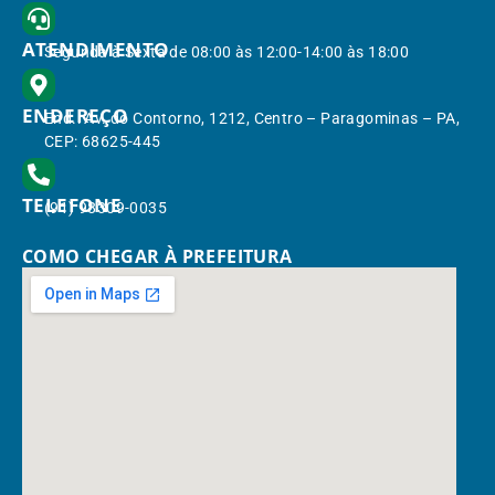
ATENDIMENTO
Segunda à Sexta de 08:00 às 12:00-14:00 às 18:00
ENDEREÇO
End.: Av. do Contorno, 1212, Centro – Paragominas – PA,
CEP: 68625-445
TELEFONE
(91) 98309-0035
COMO CHEGAR À PREFEITURA