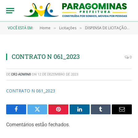
VOCÊ ESTÁ EM:
Home
Licitações
DISPENSA DE LICITAÇÃO N° 7/2022-00065 (AQUISIÇÃO DE MATERIAL FARAMACOLÓGICO OBJETIVANDO ATENDER A SECRETARIA MUNICIPAL DE SAÚDE E SEUS PROGRAMAS)
»
»
CONTRATO N 061_2023
0
DE
CR2-ADMIN8
ON
12 DE DEZEMBRO DE 2023
CONTRATO N 061_2023
Facebook
Twitter
Pinterest
LinkedIn
Tumblr
Email
Comentários estão fechados.