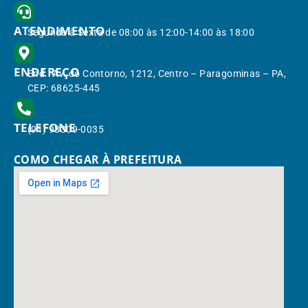
ATENDIMENTO
Segunda à Sexta de 08:00 às 12:00-14:00 às 18:00
ENDEREÇO
End.: Av. do Contorno, 1212, Centro – Paragominas – PA,
CEP: 68625-445
TELEFONE
(91) 98309-0035
COMO CHEGAR À PREFEITURA