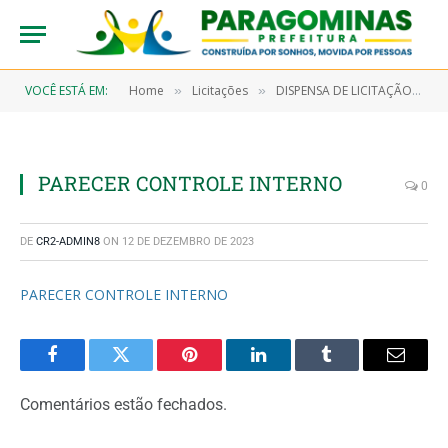
VOCÊ ESTÁ EM:
Home
Licitações
DISPENSA DE LICITAÇÃO N° 7/2022-00065 (AQUISIÇÃO DE MATERIAL FARAMACOLÓGICO OBJETIVANDO ATENDER A SECRETARIA MUNICIPAL DE SAÚDE E SEUS PROGRAMAS)
»
»
PARECER CONTROLE INTERNO
0
DE
CR2-ADMIN8
ON
12 DE DEZEMBRO DE 2023
PARECER CONTROLE INTERNO
Facebook
Twitter
Pinterest
LinkedIn
Tumblr
Email
Comentários estão fechados.