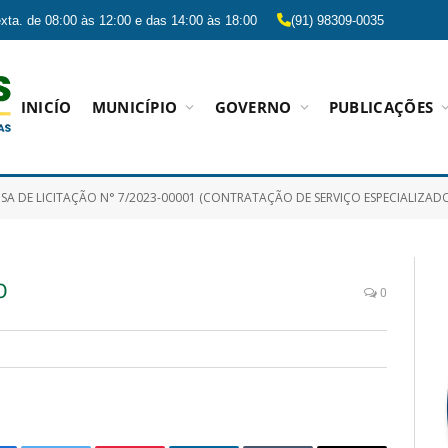
xta. de 08:00 às 12:00 e das 14:00 às 18:00
(91) 98309-0035
INICÍO
MUNICÍPIO
GOVERNO
PUBLICAÇÕES
ICITAÇÃO N° 7/2023-00001 (CONTRATAÇÃO DE SERVIÇO ESPECIALIZADO EM TRANSPORTE ESCOLAR ÔNIBUS, MICRO-ÔNIBUS (COM MOTORISTA E MONITOR), E MICRO-ÔNIBUS 4X4 
O
0