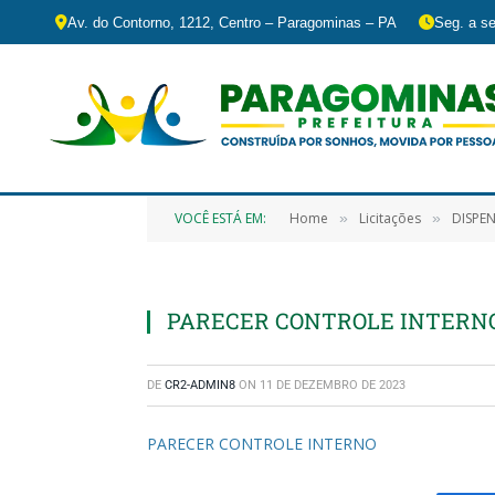
Av. do Contorno, 1212, Centro – Paragominas – PA
Seg. a se
VOCÊ ESTÁ EM:
Home
Licitações
DISPENSA DE L
»
»
PARECER CONTROLE INTERN
DE
CR2-ADMIN8
ON
11 DE DEZEMBRO DE 2023
PARECER CONTROLE INTERNO