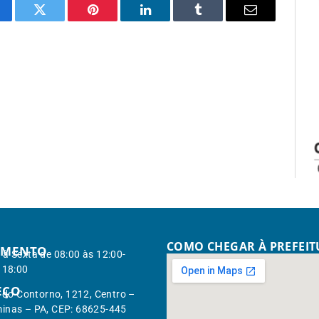
cebook
Twitter
Pinterest
LinkedIn
Tumblr
Email
COMO CHEGAR À PREFEI
IMENTO
à Sexta de 08:00 às 12:00-
 18:00
EÇO
. do Contorno, 1212, Centro –
inas – PA, CEP: 68625-445