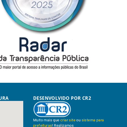
TURA
DESENVOLVIDO POR CR2
Muito mais que
criar site
ou
sistema para
prefeituras
! Realizamos