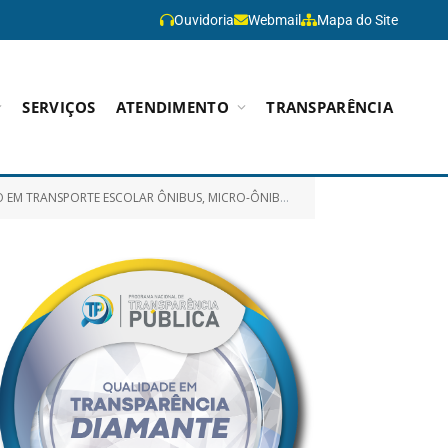
Ouvidoria
Webmail
Mapa do Site
SERVIÇOS
ATENDIMENTO
TRANSPARÊNCIA
TIPO – JEEP (COM MOTORISTA), PARA TRANSPORTAR OS ALUNOS DAS ESCOLAS DA ZONA RURAL DO MUNICÍPIO)