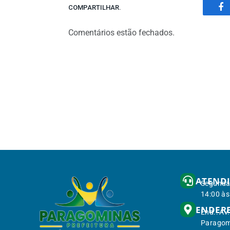
COMPARTILHAR.
Fa
Comentários estão fechados.
ATEND
Segunda 
14:00 às
ENDER
End.: Av
Paragom