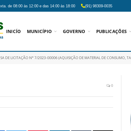
xta. de 08:00 às 12:00 e das 14:00 às 18:00
(91) 98309-0035
INICÍO
MUNICÍPIO
GOVERNO
PUBLICAÇÕES
ITAÇÃO N° 7/2023-00006 (AQUISIÇÃO DE MATERIAL DE CONSUMO, TAIS COMO: GENEROS DE ALIMENTAÇÃO E MATERIAIS DE LIMPEZA E PRODUTOS DE HIGIENIZAÇÃO PARA COMPOR CESTAS BASICAS PARA O BE
0