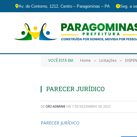
Av. do Contorno, 1212, Centro – Paragominas – PA
Seg. a se
VOCÊ ESTÁ EM:
Home
Licitações
DISPENSA DE LIC
»
»
PARECER JURÍDICO
DE
CR2-ADMIN8
ON
7 DE DEZEMBRO DE 2023
PARECER JURÍDICO