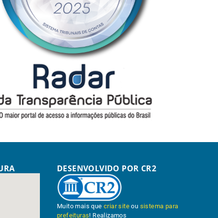
TURA
DESENVOLVIDO POR CR2
Muito mais que
criar site
ou
sistema para
prefeituras
! Realizamos