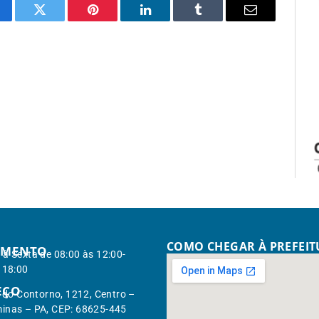
cebook
Twitter
Pinterest
LinkedIn
Tumblr
Email
COMO CHEGAR À PREFEI
IMENTO
à Sexta de 08:00 às 12:00-
 18:00
EÇO
. do Contorno, 1212, Centro –
inas – PA, CEP: 68625-445