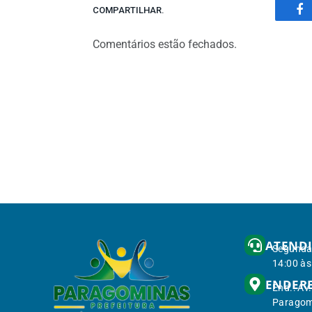
COMPARTILHAR.
Fa
Comentários estão fechados.
ATEND
Segunda 
14:00 às
ENDER
End.: Av
Paragom