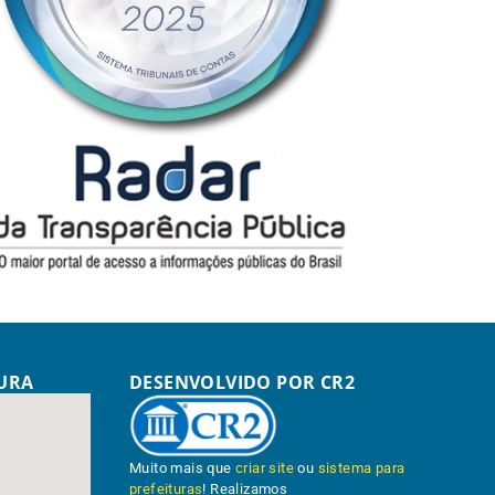
TURA
DESENVOLVIDO POR CR2
Muito mais que
criar site
ou
sistema para
prefeituras
! Realizamos