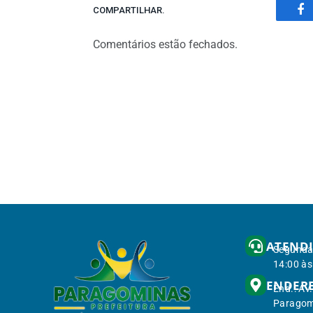
COMPARTILHAR.
Fa
Comentários estão fechados.
ATEND
Segunda 
14:00 às
ENDER
End.: Av
Paragom