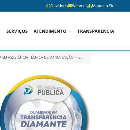
Ouvidoria
Webmail
Mapa do Site
SERVIÇOS
ATENDIMENTO
TRANSPARÊNCIA
E CORRETIVA DO GRUPO GERADOR ESTEMAC 300KVA DO HOSPITAL MUNICIPAL – HMP)