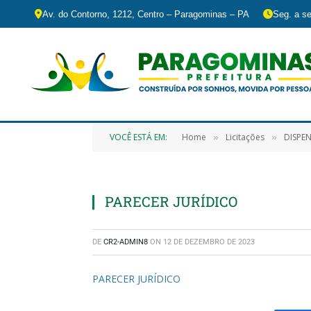
Av. do Contorno, 1212, Centro – Paragominas – PA
Seg. a se
VOCÊ ESTÁ EM:
Home
Licitações
DISPENSA D
»
»
PARECER JURÍDICO
DE
CR2-ADMIN8
ON
12 DE DEZEMBRO DE 2023
PARECER JURÍDICO