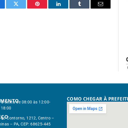
cebook
Twitter
Pinterest
LinkedIn
Tumblr
Email
COMO CHEGAR À PREFEI
IMENTO
à Sexta de 08:00 às 12:00-
 18:00
EÇO
. do Contorno, 1212, Centro –
inas – PA, CEP: 68625-445