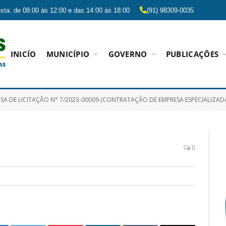
xta. de 08:00 às 12:00 e das 14:00 às 18:00
(91) 98309-0035
INICÍO
MUNICÍPIO
GOVERNO
PUBLICAÇÕES
E LICITAÇÃO N° 7/2023-00009 (CONTRATAÇÃO DE EMPRESA ESPECIALIZADA EM ASSISTÊNCIA TÉCNICA DE MANUTENÇÃO PREVENTIVA 
0