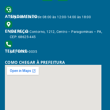
ATENDIMENTO
Segunda à Sexta de 08:00 às 12:00-14:00 às 18:00
ENDEREÇO
End.: Av. do Contorno, 1212, Centro – Paragominas – PA,
CEP: 68625-445
TELEFONE
(91) 98309-0035
COMO CHEGAR À PREFEITURA