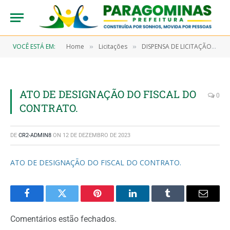
VOCÊ ESTÁ EM:
Home
Licitações
DISPENSA DE LICITAÇÃO N° 7/2023-00016 (AQUISIÇÃO DE EQUIPAMENTO HOSPITALAR, OBJETIVANDO ATENDER O HOSPITAL MUNICIPAL DE PARAGOMINAS)
»
»
ATO DE DESIGNAÇÃO DO FISCAL DO
0
CONTRATO.
DE
CR2-ADMIN8
ON
12 DE DEZEMBRO DE 2023
ATO DE DESIGNAÇÃO DO FISCAL DO CONTRATO.
Facebook
Twitter
Pinterest
LinkedIn
Tumblr
Email
Comentários estão fechados.