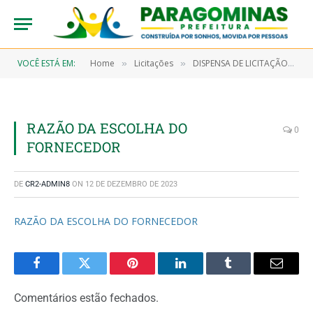
VOCÊ ESTÁ EM:
Home
Licitações
DISPENSA DE LICITAÇÃO N° 7/2023-00016 (AQUISIÇÃO DE EQUIPAMENTO HOSPITALAR, OBJETIVANDO ATENDER O HOSPITAL MUNICIPAL DE PARAGOMINAS)
»
»
RAZÃO DA ESCOLHA DO
0
FORNECEDOR
DE
CR2-ADMIN8
ON
12 DE DEZEMBRO DE 2023
RAZÃO DA ESCOLHA DO FORNECEDOR
Facebook
Twitter
Pinterest
LinkedIn
Tumblr
Email
Comentários estão fechados.