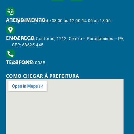
ATENDIMENTO
Segunda à Sexta de 08:00 às 12:00-14:00 às 18:00
ENDEREÇO
End.: Av. do Contorno, 1212, Centro – Paragominas – PA,
CEP: 68625-445
TELEFONE
(91) 98309-0035
COMO CHEGAR À PREFEITURA