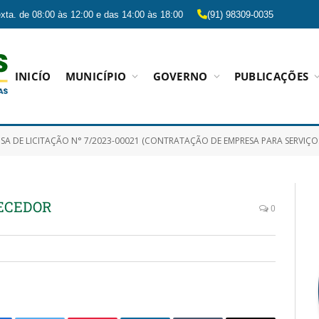
xta. de 08:00 às 12:00 e das 14:00 às 18:00
(91) 98309-0035
INICÍO
MUNICÍPIO
GOVERNO
PUBLICAÇÕES
DE LICITAÇÃO N° 7/2023-00021 (CONTRATAÇÃO DE EMPRESA PARA SERVIÇOS DE CONFECÇÃO DE PORTAS E JANELAS EM VIDRO T
ECEDOR
0