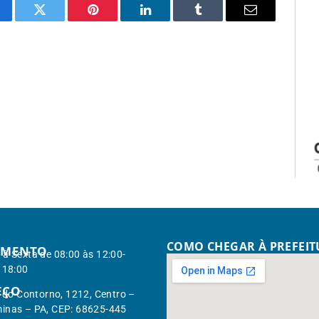
cebook
Twitter
Pinterest
LinkedIn
Tumblr
Email
COMO CHEGAR À PREFEI
IMENTO
à Sexta de 08:00 às 12:00-
 18:00
EÇO
. do Contorno, 1212, Centro –
inas – PA, CEP: 68625-445