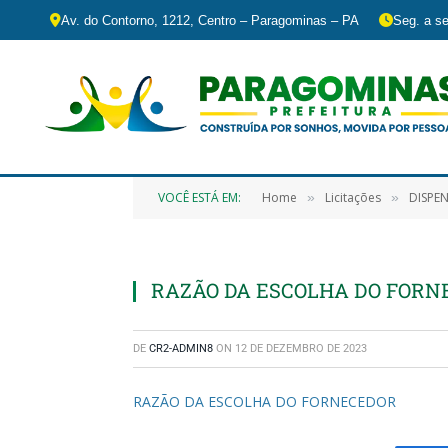
Av. do Contorno, 1212, Centro – Paragominas – PA
Seg. a se
VOCÊ ESTÁ EM:
Home
Licitações
DISPENSA 
»
»
RAZÃO DA ESCOLHA DO FORN
DE
CR2-ADMIN8
ON
12 DE DEZEMBRO DE 2023
RAZÃO DA ESCOLHA DO FORNECEDOR