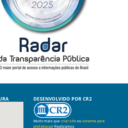
TURA
DESENVOLVIDO POR CR2
Muito mais que
criar site
ou
sistema para
prefeituras
! Realizamos