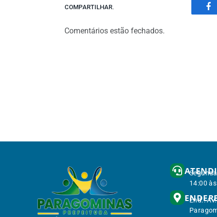
COMPARTILHAR.
Fa
Comentários estão fechados.
ATEND
Segunda 
14:00 às
ENDER
End.: Av
Paragom