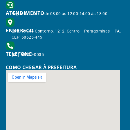
ATENDIMENTO
Segunda à Sexta de 08:00 às 12:00-14:00 às 18:00
ENDEREÇO
End.: Av. do Contorno, 1212, Centro – Paragominas – PA,
CEP: 68625-445
TELEFONE
(91) 98309-0035
COMO CHEGAR À PREFEITURA