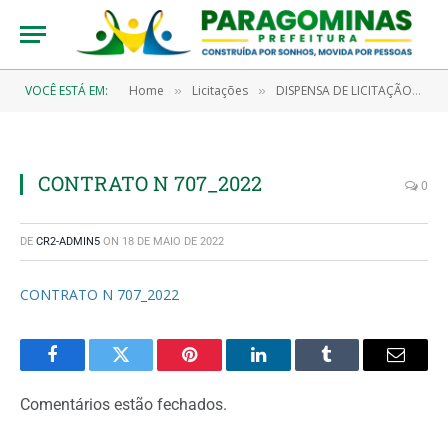
VOCÊ ESTÁ EM:
Home
Licitações
DISPENSA DE LICITAÇÃO Nº 7/2022-00011 (AQUISIÇÃO DE MATERIAIS DE CONSUMO, TAIS COMO, MATERIAIS DE MANUTENÇÃO DE BENS E IMÓVEIS E ELÉTRICOS)
»
»
CONTRATO N 707_2022
0
DE
CR2-ADMIN5
ON
18 DE MAIO DE 2022
CONTRATO N 707_2022
Facebook
Twitter
Pinterest
LinkedIn
Tumblr
Email
Comentários estão fechados.