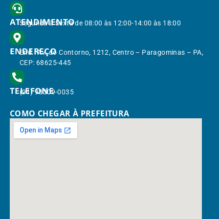
ATENDIMENTO
Segunda à Sexta de 08:00 às 12:00-14:00 às 18:00
ENDEREÇO
End.: Av. do Contorno, 1212, Centro – Paragominas – PA,
CEP: 68625-445
TELEFONE
(91) 98309-0035
COMO CHEGAR À PREFEITURA