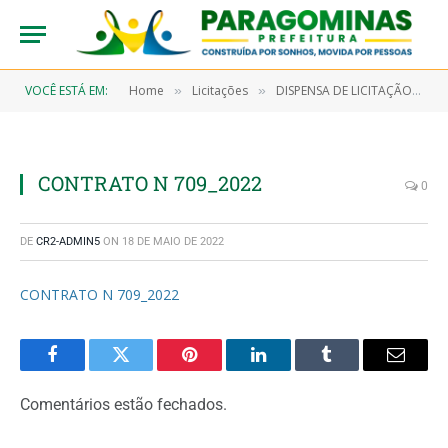
VOCÊ ESTÁ EM:
Home
Licitações
DISPENSA DE LICITAÇÃO Nº 7/2022-00011 (AQUISIÇÃO DE MATERIAIS DE CONSUMO, TAIS COMO, MATERIAIS DE MANUTENÇÃO DE BENS E IMÓVEIS E ELÉTRICOS)
»
»
CONTRATO N 709_2022
0
DE
CR2-ADMIN5
ON
18 DE MAIO DE 2022
CONTRATO N 709_2022
Facebook
Twitter
Pinterest
LinkedIn
Tumblr
Email
Comentários estão fechados.