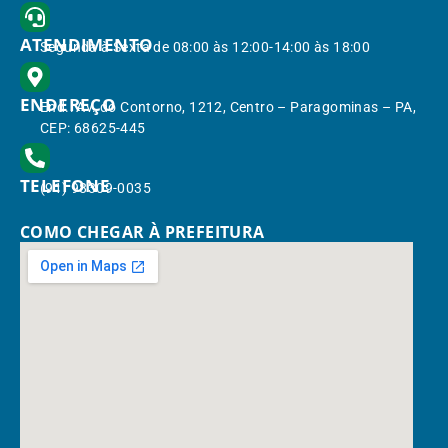
ATENDIMENTO
Segunda à Sexta de 08:00 às 12:00-14:00 às 18:00
ENDEREÇO
End.: Av. do Contorno, 1212, Centro – Paragominas – PA,
CEP: 68625-445
TELEFONE
(91) 98309-0035
COMO CHEGAR À PREFEITURA