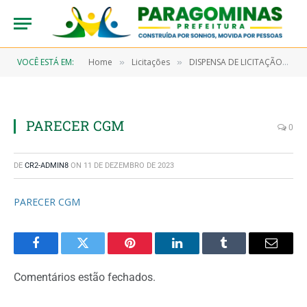
VOCÊ ESTÁ EM:
Home
Licitações
DISPENSA DE LICITAÇÃO Nº 7/2023-00005 (AQUISIÇÃO DE GENEROS DE ALIMENTAÇÃO PERECIVEIS E NAO PERECIVEIS, OBJETICANDO ATENDER AS NECESSIDADES DA SECRETARIA MUNICIPAL DE DESENVOLVIMENTO SOCIAL – SEMDES)
»
»
PARECER CGM
0
DE
CR2-ADMIN8
ON
11 DE DEZEMBRO DE 2023
PARECER CGM
Facebook
Twitter
Pinterest
LinkedIn
Tumblr
Email
Comentários estão fechados.