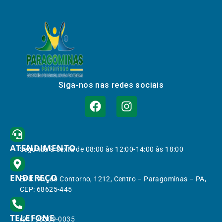
Siga-nos nas redes sociais
ATENDIMENTO
Segunda à Sexta de 08:00 às 12:00-14:00 às 18:00
ENDEREÇO
End.: Av. do Contorno, 1212, Centro – Paragominas – PA,
CEP: 68625-445
TELEFONE
(91) 98309-0035