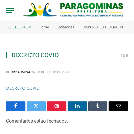
VOCÊ ESTÁ EM:
Home
Licitações
DISPENSA LEI FEDERAL Nº 13.979/2020 (COVID 19) – 7/2021-00024 (AQUISIÇÃO DE TESTE RÁPIDO PARA SEREM UTILIZADOS NA TRIAGEM DOS PROFISSIONAIS DE SAÚDE, PACIENTES QUE APRESENTAREM SINTOMAS COM QUADRO CLÍNICO SUGESTIVO AO COVID-19 E POPULAÇÃO GERAL)
»
»
DECRETO COVID
0
DE
CR2-ADMIN4
ON
29 DE JULHO DE 2021
DECRETO COVID
Facebook
Twitter
Pinterest
LinkedIn
Tumblr
Email
Comentários estão fechados.