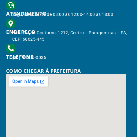
ATENDIMENTO
Segunda à Sexta de 08:00 às 12:00-14:00 às 18:00
ENDEREÇO
End.: Av. do Contorno, 1212, Centro – Paragominas – PA,
CEP: 68625-445
TELEFONE
(91) 98309-0035
COMO CHEGAR À PREFEITURA