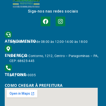
Siga-nos nas redes sociais
ATENDIMENTO
Segunda à Sexta de 08:00 às 12:00-14:00 às 18:00
ENDEREÇO
End.: Av. do Contorno, 1212, Centro – Paragominas – PA,
CEP: 68625-445
TELEFONE
(91) 98309-0035
COMO CHEGAR À PREFEITURA