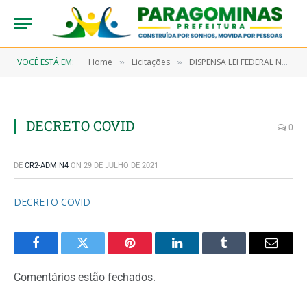
VOCÊ ESTÁ EM:
Home
Licitações
DISPENSA LEI FEDERAL Nº 13.979/2020 (COVID 19) – 7/2021-00033 (AQUISIÇÃO DE TESTE RÁPIDO PARA SEREM UTILIZADOS NA TRIAGEM DOS PROFISSIONAIS DE SAÚDE, PACIENTES QUE APRESENTAREM SINTOMAS COM QUADRO CLÍNICO SUGESTIVO AO COVID-19 E POPULAÇÃO EM GERAL)
»
»
DECRETO COVID
0
DE
CR2-ADMIN4
ON
29 DE JULHO DE 2021
DECRETO COVID
Facebook
Twitter
Pinterest
LinkedIn
Tumblr
Email
Comentários estão fechados.