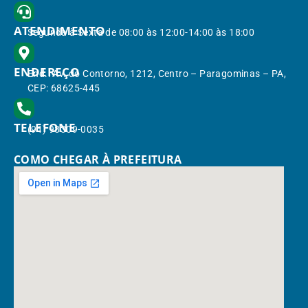
ATENDIMENTO
Segunda à Sexta de 08:00 às 12:00-14:00 às 18:00
ENDEREÇO
End.: Av. do Contorno, 1212, Centro – Paragominas – PA,
CEP: 68625-445
TELEFONE
(91) 98309-0035
COMO CHEGAR À PREFEITURA