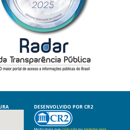
TURA
DESENVOLVIDO POR CR2
Muito mais que
criar site
ou
sistema para