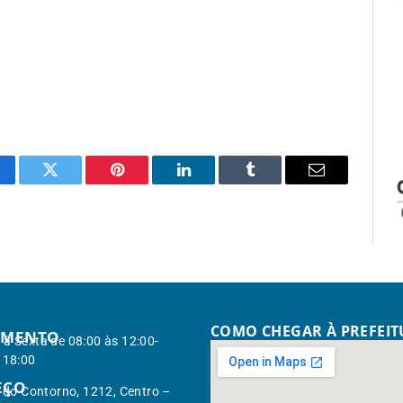
cebook
Twitter
Pinterest
LinkedIn
Tumblr
Email
COMO CHEGAR À PREFEI
IMENTO
à Sexta de 08:00 às 12:00-
 18:00
EÇO
. do Contorno, 1212, Centro –