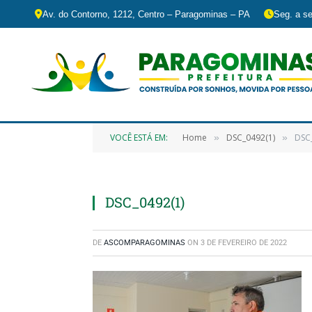
Av. do Contorno, 1212, Centro – Paragominas – PA
Seg. a se
VOCÊ ESTÁ EM:
Home
DSC_0492(1)
DSC
»
»
DSC_0492(1)
DE
ASCOMPARAGOMINAS
ON
3 DE FEVEREIRO DE 2022