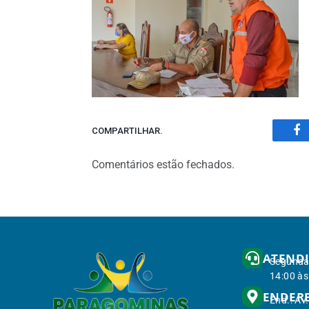
COMPARTILHAR.
Fa
Comentários estão fechados.
ATEND
Segunda 
14:00 às
ENDER
End.: Av