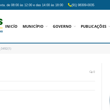
xta. de 08:00 às 12:00 e das 14:00 às 18:00
(91) 98309-0035
INICÍO
MUNICÍPIO
GOVERNO
PUBLICAÇÕES
_0492(1)
0