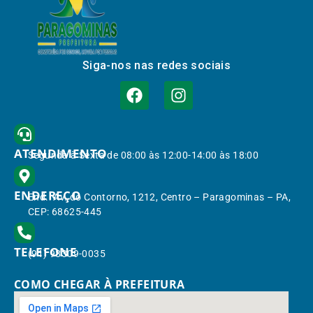
Siga-nos nas redes sociais
ATENDIMENTO
Segunda à Sexta de 08:00 às 12:00-14:00 às 18:00
ENDEREÇO
End.: Av. do Contorno, 1212, Centro – Paragominas – PA,
CEP: 68625-445
TELEFONE
(91) 98309-0035
COMO CHEGAR À PREFEITURA