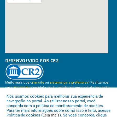
DESENVOLVIDO POR CR2
Muito mais que
criar site
ou
sistema para prefeituras
! Realizamos
uma
assessoria
completa, onde garantimos em contrato que todas
as exigências das
leis de transparência pública
serão atendidas.
Nós usamos cookies para melhorar sua experiência de
navegação no portal. Ao utilizar nosso portal, você
Conheça o
PNTP
e o
Radar da Transparência Pública
concorda com a política de monitoramento de cookies.
Para ter mais informações sobre como isso é feito, acesse
Política de cookies (
Leia mais
). Se você concorda, clique