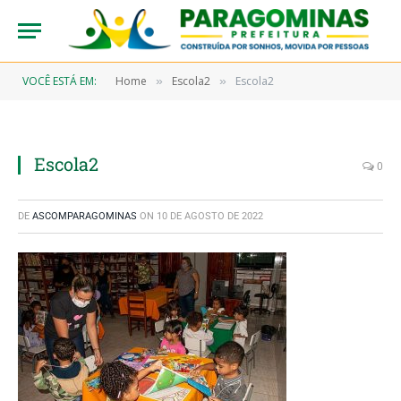
VOCÊ ESTÁ EM:
Home
Escola2
Escola2
»
»
Escola2
0
DE
ASCOMPARAGOMINAS
ON
10 DE AGOSTO DE 2022