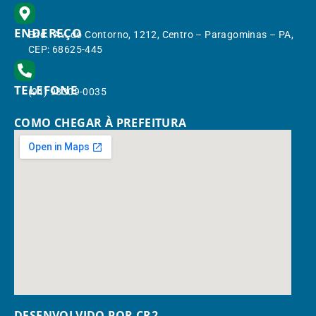
ENDEREÇO
End.: Av. do Contorno, 1212, Centro – Paragominas – PA,
CEP: 68625-445
TELEFONE
(91) 98309-0035
COMO CHEGAR À PREFEITURA
DESENVOLVIDO POR CR2