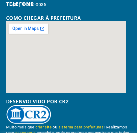
TELEFONE
(91) 98309-0035
COMO CHEGAR À PREFEITURA
DESENVOLVIDO POR CR2
Muito mais que
criar site
ou
sistema para prefeituras
! Realizamos
uma
assessoria
completa, onde garantimos em contrato que todas