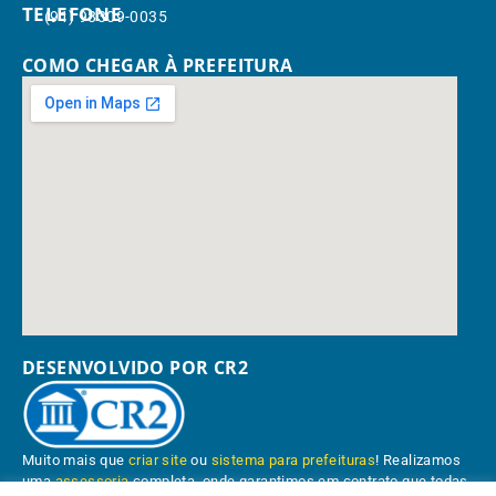
TELEFONE
(91) 98309-0035
COMO CHEGAR À PREFEITURA
DESENVOLVIDO POR CR2
Muito mais que
criar site
ou
sistema para prefeituras
! Realizamos
uma
assessoria
completa, onde garantimos em contrato que todas