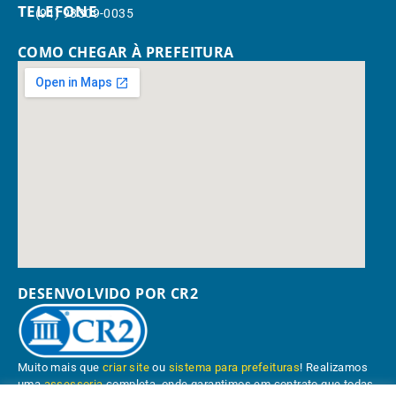
TELEFONE
(91) 98309-0035
COMO CHEGAR À PREFEITURA
DESENVOLVIDO POR CR2
Muito mais que
criar site
ou
sistema para prefeituras
! Realizamos
uma
assessoria
completa, onde garantimos em contrato que todas