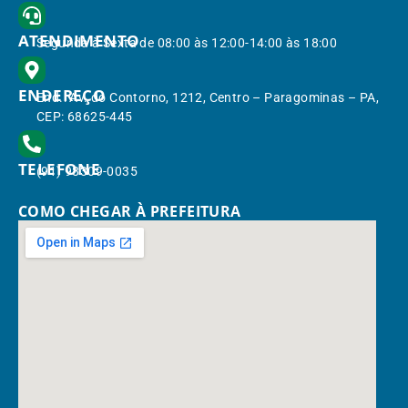
ATENDIMENTO
Segunda à Sexta de 08:00 às 12:00-14:00 às 18:00
ENDEREÇO
End.: Av. do Contorno, 1212, Centro – Paragominas – PA,
CEP: 68625-445
TELEFONE
(91) 98309-0035
COMO CHEGAR À PREFEITURA