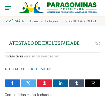
VOCÊ ESTÁ EM:
Home
Licitações
INEXIGIBILIDADE DE LICITAÇÃO N° 6/2023-00008 (CONTRATAÇÃO DE EMPRESA ESPECIALIZADA EM TRANSPORTE RODOVIÁRIO COM FORNECIMENTO DE PASSAGENS RODOVIÁRIAS, DESTINADAS A PACIENTES QUE REALIZAM TRATAMENTO FORA DO DOMICILIO – TFD, NO TRAJETO PARAGOMINAS/BELÉM/PARAGOMINAS E ADJACÊNCIAS)
»
»
ATESTADO DE EXCLUSIVIDADE
0
DE
CR2-ADMIN8
ON
12 DE DEZEMBRO DE 2023
ATESTADO DE EXCLUSIVIDADE
Facebook
Twitter
Pinterest
LinkedIn
Tumblr
Email
Comentários estão fechados.