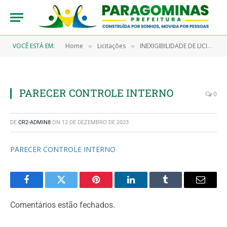
VOCÊ ESTÁ EM:
Home
Licitações
INEXIGIBILIDADE DE LICITAÇÃO N° 6/2023-00008 (CONTRATAÇÃO DE EMPRESA ESPECIALIZADA EM TRANSPORTE RODOVIÁRIO COM FORNECIMENTO DE PASSAGENS RODOVIÁRIAS, DESTINADAS A PACIENTES QUE REALIZAM TRATAMENTO FORA DO DOMICILIO – TFD, NO TRAJETO PARAGOMINAS/BELÉM/PARAGOMINAS E ADJACÊNCIAS)
»
»
PARECER CONTROLE INTERNO
0
DE
CR2-ADMIN8
ON
12 DE DEZEMBRO DE 2023
PARECER CONTROLE INTERNO
Facebook
Twitter
Pinterest
LinkedIn
Tumblr
Email
Comentários estão fechados.