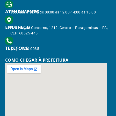
ATENDIMENTO
Segunda à Sexta de 08:00 às 12:00-14:00 às 18:00
ENDEREÇO
End.: Av. do Contorno, 1212, Centro – Paragominas – PA,
CEP: 68625-445
TELEFONE
(91) 98309-0035
COMO CHEGAR À PREFEITURA