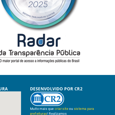
TURA
DESENVOLVIDO POR CR2
Muito mais que
criar site
ou
sistema para
prefeituras
! Realizamos