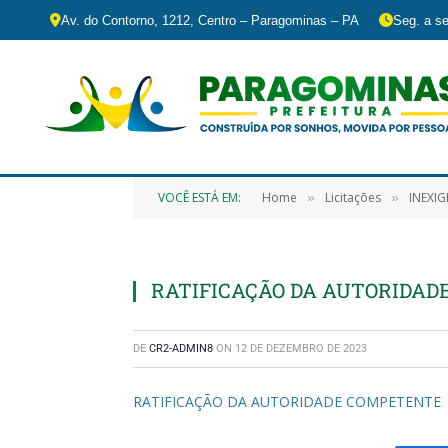
Av. do Contorno, 1212, Centro – Paragominas – PA
Seg. a se
VOCÊ ESTÁ EM:
Home
Licitações
INEXIGIBILIDAD
»
»
RATIFICAÇÃO DA AUTORIDA
DE
CR2-ADMIN8
ON
12 DE DEZEMBRO DE 2023
RATIFICAÇÃO DA AUTORIDADE COMPETENTE