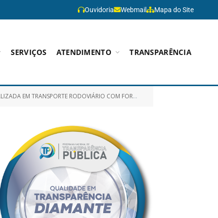
Ouvidoria
Webmail
Mapa do Site
SERVIÇOS
ATENDIMENTO
TRANSPARÊNCIA
REALIZAM TRATAMENTO FORA DO DOMICILIO – TFD, NO TRAJETO PARAGOMINAS/BELÉM/PARAGOMINAS E ADJACÊNCIAS)