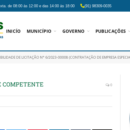
xta. de 08:00 às 12:00 e das 14:00 às 18:00
(91) 98309-0035
INICÍO
MUNICÍPIO
GOVERNO
PUBLICAÇÕES
E DE LICITAÇÃO N° 6/2023-00008 (CONTRATAÇÃO DE EMPRESA ESPECIALIZADA EM TRANSPORTE RODOVIÁRIO COM FORNECIMENTO DE PASSAGENS RODOVIÁRIAS, DESTINADAS A PACIENTES QUE 
DE COMPETENTE
0