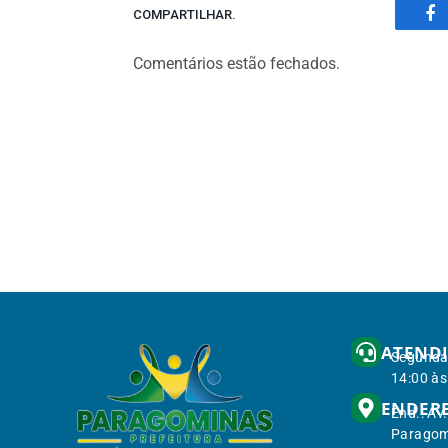
COMPARTILHAR.
Fa
Comentários estão fechados.
ATEND
Segunda 
14:00 às
ENDER
End.: Av
Paragom