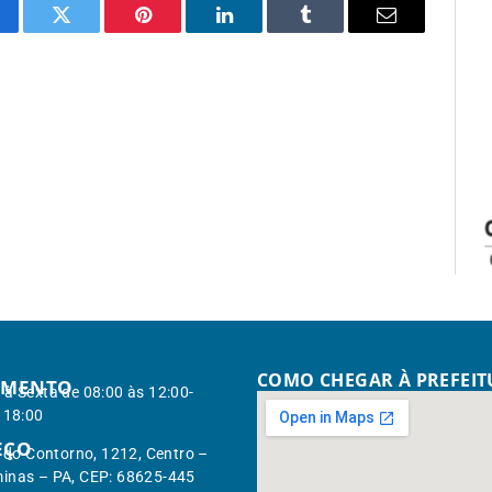
cebook
Twitter
Pinterest
LinkedIn
Tumblr
Email
COMO CHEGAR À PREFEI
IMENTO
à Sexta de 08:00 às 12:00-
 18:00
EÇO
. do Contorno, 1212, Centro –
inas – PA, CEP: 68625-445