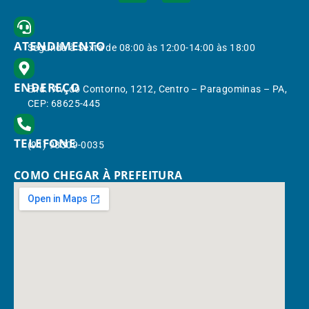
ATENDIMENTO
Segunda à Sexta de 08:00 às 12:00-14:00 às 18:00
ENDEREÇO
End.: Av. do Contorno, 1212, Centro – Paragominas – PA,
CEP: 68625-445
TELEFONE
(91) 98309-0035
COMO CHEGAR À PREFEITURA