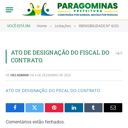
VOCÊ ESTÁ EM:
Home
Licitações
INEXIGIBILIDADE N° 6/2022-00018 (CONTRATAÇÃO DE PROFISSIONAIS DO SETOR ARTÍSTICO, DE RECONHECIMENTO PERANTE A OPNIÃO PÚBLICA ESTADUAL, PARA REALIZAÇÃO DE SHOW MUSICAL DURANTE O RÉVEILLON 2022/2023)
»
»
ATO DE DESIGNAÇÃO DO FISCAL DO
0
CONTRATO.
DE
CR2-ADMIN8
ON
6 DE DEZEMBRO DE 2023
ATO DE DESIGNAÇÃO DO FISCAL DO CONTRATO.
Facebook
Twitter
Pinterest
LinkedIn
Tumblr
Email
Comentários estão fechados.