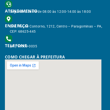
ATENDIMENTO
Segunda à Sexta de 08:00 às 12:00-14:00 às 18:00
ENDEREÇO
End.: Av. do Contorno, 1212, Centro – Paragominas – PA,
CEP: 68625-445
TELEFONE
(91) 98309-0035
COMO CHEGAR À PREFEITURA