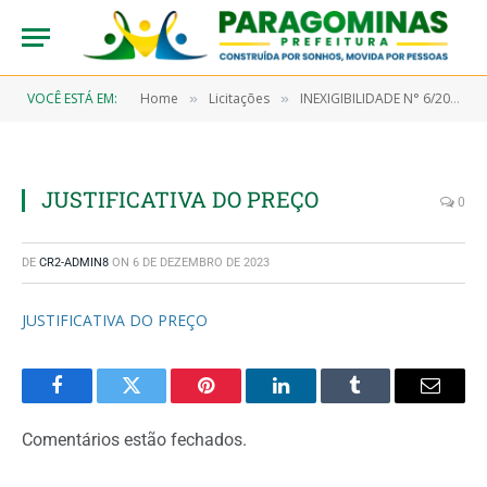
VOCÊ ESTÁ EM:
Home
Licitações
INEXIGIBILIDADE N° 6/2022-00018 (CONTRATAÇÃO DE PROFISSIONAIS DO SETOR ARTÍSTICO, DE RECONHECIMENTO PERANTE A OPNIÃO PÚBLICA ESTADUAL, PARA REALIZAÇÃO DE SHOW MUSICAL DURANTE O RÉVEILLON 2022/2023)
»
»
JUSTIFICATIVA DO PREÇO
0
DE
CR2-ADMIN8
ON
6 DE DEZEMBRO DE 2023
JUSTIFICATIVA DO PREÇO
Facebook
Twitter
Pinterest
LinkedIn
Tumblr
Email
Comentários estão fechados.