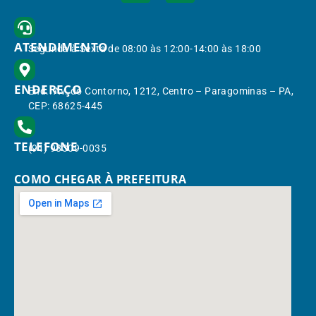
ATENDIMENTO
Segunda à Sexta de 08:00 às 12:00-14:00 às 18:00
ENDEREÇO
End.: Av. do Contorno, 1212, Centro – Paragominas – PA,
CEP: 68625-445
TELEFONE
(91) 98309-0035
COMO CHEGAR À PREFEITURA