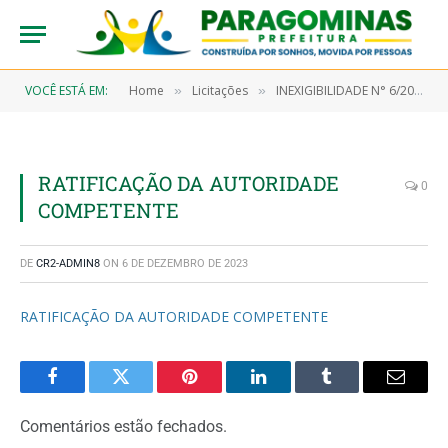
VOCÊ ESTÁ EM:
Home
Licitações
INEXIGIBILIDADE N° 6/2022-00018 (CONTRATAÇÃO DE PROFISSIONAIS DO SETOR ARTÍSTICO, DE RECONHECIMENTO PERANTE A OPNIÃO PÚBLICA ESTADUAL, PARA REALIZAÇÃO DE SHOW MUSICAL DURANTE O RÉVEILLON 2022/2023)
»
»
RATIFICAÇÃO DA AUTORIDADE
0
COMPETENTE
DE
CR2-ADMIN8
ON
6 DE DEZEMBRO DE 2023
RATIFICAÇÃO DA AUTORIDADE COMPETENTE
Facebook
Twitter
Pinterest
LinkedIn
Tumblr
Email
Comentários estão fechados.