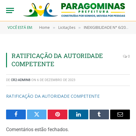
VOCÊ ESTÁ EM:
Home
Licitações
INEXIGIBILIDADE N° 6/2022-00020 (CONTRATAÇÃO DE PRESTAÇÃO DE SERVIÇOS TÉCNICOS ESPECIALIZADOS DE ASSESSORIA E CONSULTORIA PARA RECUPERAÇÃO DE RECEITAS RELATIVAS AO ISS, CFEM, O CADASTRO GERAL DOS PROCESSOS MINERÁRIOS EXISTENTES NO MUNICÍPIO E OS DÉBITOS PREVIDENCIÁRIOS JUNTO À RFB E OUTROS FATOS QUE INCIDEM SOBRE AS RECEITAS DO MUNICÍPIO)
»
»
RATIFICAÇÃO DA AUTORIDADE
0
COMPETENTE
DE
CR2-ADMIN8
ON
6 DE DEZEMBRO DE 2023
RATIFICAÇÃO DA AUTORIDADE COMPETENTE
Facebook
Twitter
Pinterest
LinkedIn
Tumblr
Email
Comentários estão fechados.