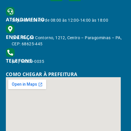
ATENDIMENTO
Segunda à Sexta de 08:00 às 12:00-14:00 às 18:00
ENDEREÇO
End.: Av. do Contorno, 1212, Centro – Paragominas – PA,
CEP: 68625-445
TELEFONE
(91) 98309-0035
COMO CHEGAR À PREFEITURA