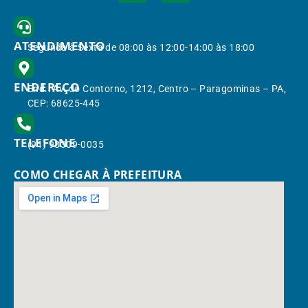
ATENDIMENTO
Segunda à Sexta de 08:00 às 12:00-14:00 às 18:00
ENDEREÇO
End.: Av. do Contorno, 1212, Centro – Paragominas – PA,
CEP: 68625-445
TELEFONE
(91) 98309-0035
COMO CHEGAR À PREFEITURA