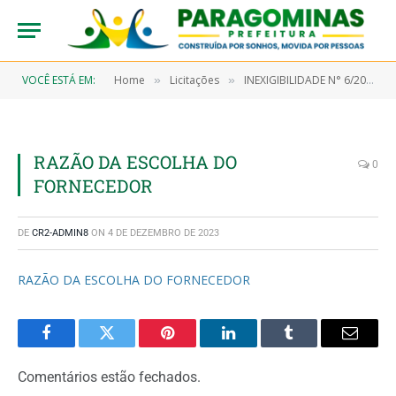
VOCÊ ESTÁ EM:
Home
Licitações
INEXIGIBILIDADE N° 6/2023-00001 (CONTRATAÇÃO DE EMPRESA ESPECIALIZADA EM CESSÃO DE USO DE SOFTWARE DE GESTÃO PÚBLICA QUE ATENDA EXIGÊNCIAS DO TRIBUNAL DE CONTAS DOS MUNICÍPIOS – TCM/PA (GERAÇÃO DO E – CONTAS TCM/PA), SECRETARIA DO TESOURO NACIONAL – STN, LC – 131/2009, LEI Nº 12.527/2011, IN TCM/PA Nº 11/2021 E DECRETO Nº 10.540/2020 (SIAFIC), CONTEMPLANDO MANUTENÇÃO E ATUALIZAÇÃO, VISANDO ATENDER AS SECRETARIAS MUNICIPAIS, FUNDOS MUNICIPAIS, CÂMARAS MUNICIPAL E AUTARQUIAS)
»
»
RAZÃO DA ESCOLHA DO
0
FORNECEDOR
DE
CR2-ADMIN8
ON
4 DE DEZEMBRO DE 2023
RAZÃO DA ESCOLHA DO FORNECEDOR
Facebook
Twitter
Pinterest
LinkedIn
Tumblr
Email
Comentários estão fechados.