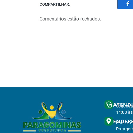
COMPARTILHAR.
Fa
Comentários estão fechados.
ATEND
Segunda 
14:00 às
ENDER
End.: Av
Paragom