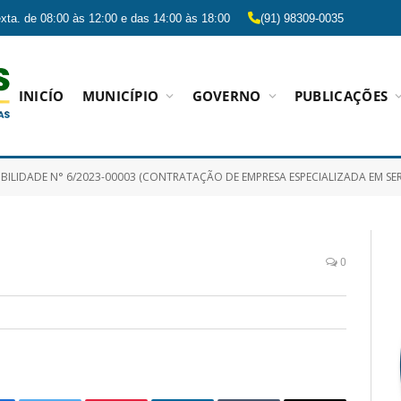
xta. de 08:00 às 12:00 e das 14:00 às 18:00
(91) 98309-0035
INICÍO
MUNICÍPIO
GOVERNO
PUBLICAÇÕES
N° 6/2023-00003 (CONTRATAÇÃO DE EMPRESA ESPECIALIZADA EM SERVIÇOS DE DIGITALIZAÇÃO E ARMAZENAMENTO DE DOCUMENTOS, CONTEMPLANDO CONVERSÃO DE ACERVO FÍSICO EM DIGITAL E DISPONIBILIZAÇÃO 
0