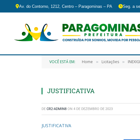
Av. do Contorno, 1212, Centro – Paragominas – PA
Seg. a se
VOCÊ ESTÁ EM:
Home
Licitações
INEXIGIBILIDADE 
»
»
JUSTIFICATIVA
DE
CR2-ADMIN8
ON
4 DE DEZEMBRO DE 2023
JUSTIFICATIVA