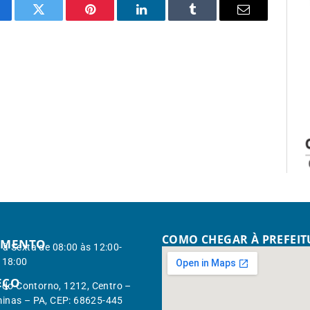
cebook
Twitter
Pinterest
LinkedIn
Tumblr
Email
COMO CHEGAR À PREFEI
IMENTO
à Sexta de 08:00 às 12:00-
 18:00
EÇO
. do Contorno, 1212, Centro –
inas – PA, CEP: 68625-445