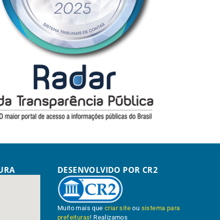
TURA
DESENVOLVIDO POR CR2
Muito mais que
criar site
ou
sistema para
prefeituras
! Realizamos