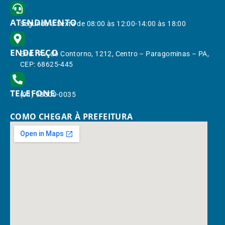
ATENDIMENTO
Segunda à Sexta de 08:00 às 12:00-14:00 às 18:00
ENDEREÇO
End.: Av. do Contorno, 1212, Centro – Paragominas – PA,
CEP: 68625-445
TELEFONE
(91) 98309-0035
COMO CHEGAR À PREFEITURA