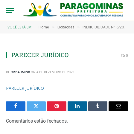
VOCÊ ESTÁ EM:
Home
Licitações
INEXIGIBILIDADE N° 6/2023-00003 (CONTRATAÇÃO DE EMPRESA ESPECIALIZADA EM SERVIÇOS DE DIGITALIZAÇÃO E ARMAZENAMENTO DE DOCUMENTOS, CONTEMPLANDO CONVERSÃO DE ACERVO FÍSICO EM DIGITAL E DISPONIBILIZAÇÃO DE SOFTWARE DE ARMAZENAMENTO E INDEXAÇÃO OBJETIVANDO ATENDER AS DEMANDAS DA SECRETARIA DE ADMINISTRAÇÃO E FINANÇAS)
»
»
PARECER JURÍDICO
0
DE
CR2-ADMIN8
ON
4 DE DEZEMBRO DE 2023
PARECER JURÍDICO
Facebook
Twitter
Pinterest
LinkedIn
Tumblr
Email
Comentários estão fechados.