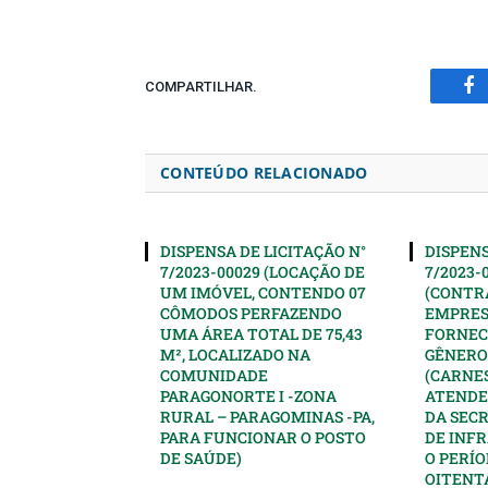
COMPARTILHAR.
Fa
CONTEÚDO RELACIONADO
DISPENSA DE LICITAÇÃO N°
DISPENS
7/2023-00029 (LOCAÇÃO DE
7/2023-
UM IMÓVEL, CONTENDO 07
(CONTR
CÔMODOS PERFAZENDO
EMPRES
UMA ÁREA TOTAL DE 75,43
FORNEC
M², LOCALIZADO NA
GÊNERO
COMUNIDADE
(CARNES
PARAGONORTE I -ZONA
ATENDE
RURAL – PARAGOMINAS -PA,
DA SEC
PARA FUNCIONAR O POSTO
DE INF
DE SAÚDE)
O PERÍO
OITENTA