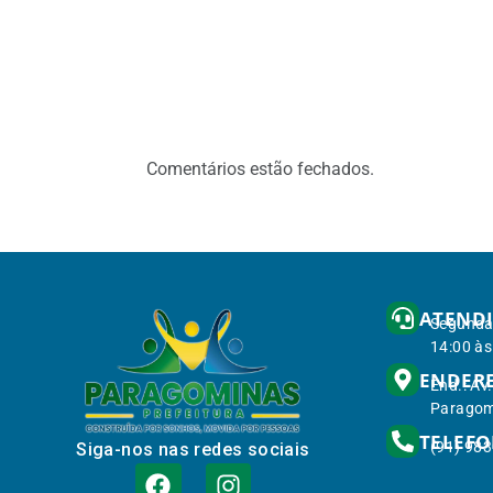
Comentários estão fechados.
ATEND
Segunda 
14:00 às
ENDER
End.: Av
Paragom
TELEF
(91) 98
Siga-nos nas redes sociais