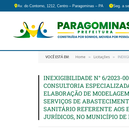
Av. do Contorno, 1212, Centro – Paragominas – PA
Seg. a se
VOCÊ ESTÁ EM:
Home
Licitações
INEXIGIBILIDAD
»
»
INEXIGIBILIDADE N° 6/2023-
CONSULTORIA ESPECIALIZAD
ELABORAÇÃO DE MODELAGEM
SERVIÇOS DE ABASTECIMENT
SANITÁRIO REFERENTE AOS 
JURÍDICOS, NO MUNICÍPIO D