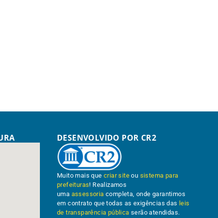
TURA
DESENVOLVIDO POR CR2
Muito mais que
criar site
ou
sistema para
prefeituras
! Realizamos
uma
assessoria
completa, onde garantimos
em contrato que todas as exigências das
leis
de transparência pública
serão atendidas.