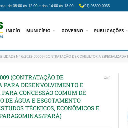
xta. de 08:00 às 12:00 e das 14:00 às 18:00
(91) 98309-0035
INICÍO
MUNICÍPIO
GOVERNO
PUBLICAÇÕES
E N° 6/2023-00009 (CONTRATAÇÃO DE CONSULTORIA ESPECIALIZADA PARA DESENVOLVIMENTO E ELABORAÇÃO DE MODELAGEM PARA CONCESSÃO COMUM DE SERVIÇOS DE ABASTECIMENTO DE ÁGUA E ESGOTA
00009 (CONTRATAÇÃO DE
0
A PARA DESENVOLVIMENTO E
 PARA CONCESSÃO COMUM DE
O DE ÁGUA E ESGOTAMENTO
ESTUDOS TÉCNICOS, ECONÔMICOS E
E PARAGOMINAS/PARÁ)