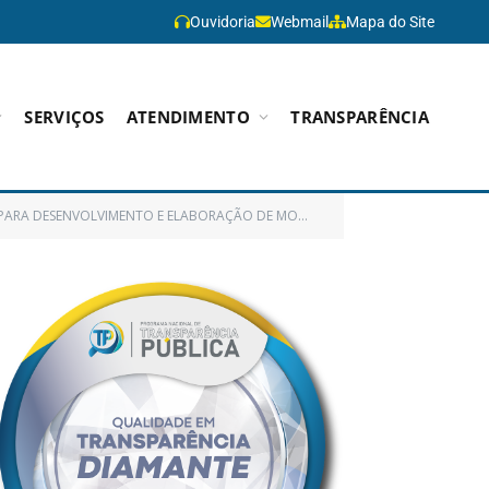
Ouvidoria
Webmail
Mapa do Site
SERVIÇOS
ATENDIMENTO
TRANSPARÊNCIA
MENTO SANITÁRIO REFERENTE AOS ESTUDOS TÉCNICOS, ECONÔMICOS E JURÍDICOS, NO MUNICÍPIO DE PARAGOMINAS/PARÁ)