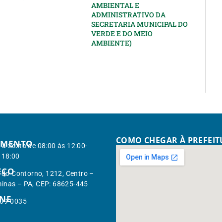
AMBIENTAL E
ADMINISTRATIVO DA
SECRETARIA MUNICIPAL DO
VERDE E DO MEIO
AMBIENTE)
COMO CHEGAR À PREFEI
IMENTO
à Sexta de 08:00 às 12:00-
 18:00
EÇO
. do Contorno, 1212, Centro –
inas – PA, CEP: 68625-445
ONE
309-0035